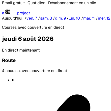
Email gratuit · Quotidien · Désabonnement en un clic
a
project
Aujourd'hui
/
ven. 7
/
sam. 8
/
dim. 9
/
lun. 10
/
mar. 11
/
mer. 12
Courses avec couverture en direct
jeudi 6 août 2026
En direct maintenant
Route
4 courses avec couverture en direct